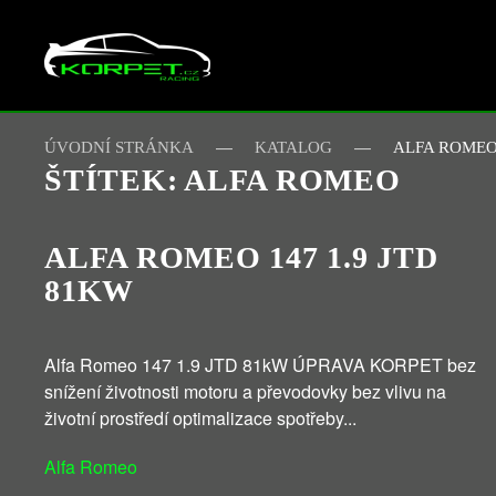
Skip to main content
ÚVODNÍ STRÁNKA
KATALOG
ALFA ROME
ŠTÍTEK:
ALFA ROMEO
ALFA ROMEO 147 1.9 JTD
81KW
Alfa Romeo 147 1.9 JTD 81kW ÚPRAVA KORPET bez
snížení životnosti motoru a převodovky bez vlivu na
životní prostředí optimalizace spotřeby...
Alfa Romeo