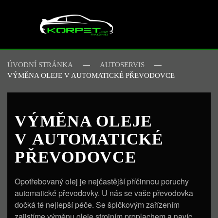
Skip to main content
ÚVODNÍ STRÁNKA
AUTOSERVIS
VÝMĚNA OLEJE V AUTOMATICKÉ PŘEVODOVCE
VÝMĚNA OLEJE
V AUTOMATICKÉ
PŘEVODOVCE
Opotřebovaný olej je nejčastější příčinnou poruchy
automatické převodovky. U nás se vaše převodovka
dočká té nejlepší péče. Se špičkovým zařízením
zajistíme výměnu oleje strojním proplachem a navíc