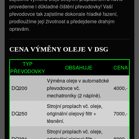
provedeme i důkladné čištění převodovky! Vaší
převodovce tak zajistíme dokonale hladké řazení,
prodloužíme její životnost a předejdeme drahým
opravám.
CENA VÝMĚNY OLEJE V DSG
TYP
OBSAHUJE
CENA
PŘEVODOVKY
Výměna oleje v automatické
DQ200
převodovce vč.
4000,-
mechatroniky (2 náplně).
Strojní proplach vč. oleje,
DQ250
originální olejový filtr +
7000,-
těsnění.
Strojní proplach vč. oleje,
DQ381
originální olejový filtr +
8000,-