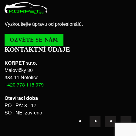
Vyzkoušejte úpravu od profesionálů.
OZVĚTE SE NÁM
KONTAKTNÍ ÚDAJE
KORPET s.r.o.
Malovičky 30
384 11 Netolice
+420 778 118 079
Otevírací doba
PO - PÁ: 8 - 17
SO - NE: zavřeno