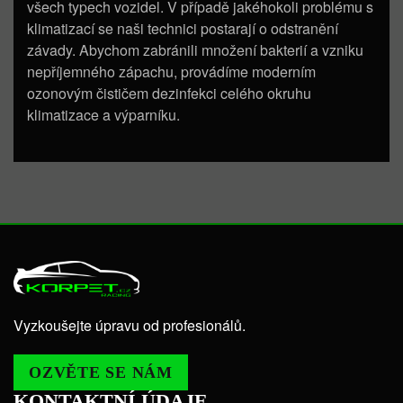
všech typech vozidel. V případě jakéhokoli problému s
klimatizací se naši technici postarají o odstranění
závady. Abychom zabránili množení bakterií a vzniku
nepříjemného zápachu, provádíme moderním
ozonovým čističem dezinfekci celého okruhu
klimatizace a výparníku.
Vyzkoušejte úpravu od profesionálů.
OZVĚTE SE NÁM
KONTAKTNÍ ÚDAJE