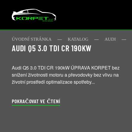
Skip to main content
ÚVODNÍ STRÁNKA
KATALOG
AUDI
AUDI Q5 3.0 TDI CR 190KW
Audi Q5 3.0 TDI CR 190kW ÚPRAVA KORPET bez
snížení životnosti motoru a převodovky bez vlivu na
životní prostředí optimalizace spotřeby...
POKRAČOVAT VE ČTENÍ