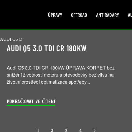
ÚPRAVY
OFFROAD
ANTIRADARY
A
AUDI Q5 D
AUDI Q5 3.0 TDI CR 180KW
Audi Q5 3.0 TDI CR 180kW ÚPRAVA KORPET bez
snížení životnosti motoru a převodovky bez vlivu na
životní prostředí optimalizace spotřeby...
POKRAČOVAT VE ČTENÍ
1
2
3
4