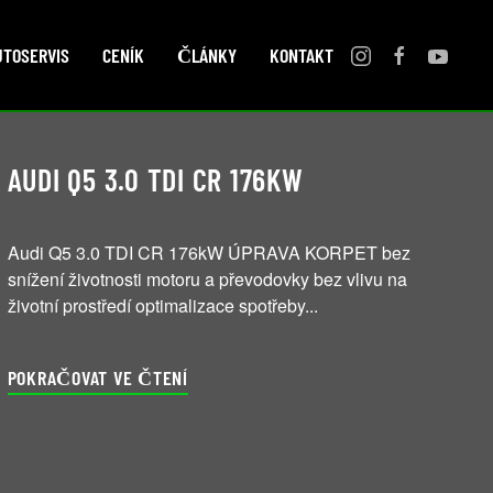
UTOSERVIS
CENÍK
ČLÁNKY
KONTAKT
AUDI Q5 3.0 TDI CR 176KW
Audi Q5 3.0 TDI CR 176kW ÚPRAVA KORPET bez
snížení životnosti motoru a převodovky bez vlivu na
životní prostředí optimalizace spotřeby...
POKRAČOVAT VE ČTENÍ