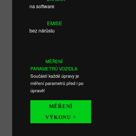
na software
EMISE
bez nárůstu
MĚŘENÍ
PARAMETRŮ VOZIDLA
Součástí každé úpravy je
měření parametrů před i po
úpravě!
MĚŘENÍ
VÝKONU >