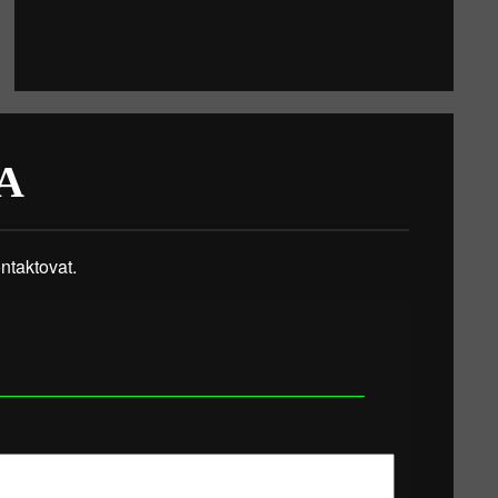
A
taktovat.