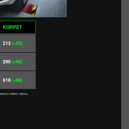
KORPET
213
(+33)
290
(+45)
618
(+68)
vedených měření výkonu.