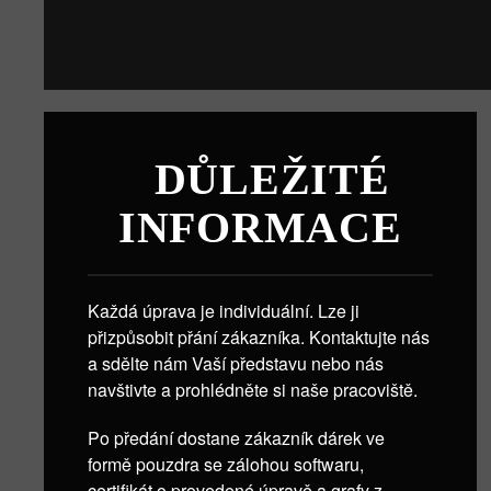
DŮLEŽITÉ
INFORMACE
Každá úprava je individuální. Lze ji
přizpůsobit přání zákazníka. Kontaktujte nás
a sdělte nám Vaší představu nebo nás
navštivte a prohlédněte si naše pracoviště.
Po předání dostane zákazník dárek ve
formě pouzdra se zálohou softwaru,
certifikát o provedené úpravě a grafy z