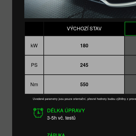
VÝCHOZÍ STAV
kW
180
PS
245
Nm
550
Uvedené parametry jsou pouze orientační, přesné hodnoty budou zjištěny z pro
DÉLKA ÚPRAVY
3-5h vč. testů
ZÁRUKA