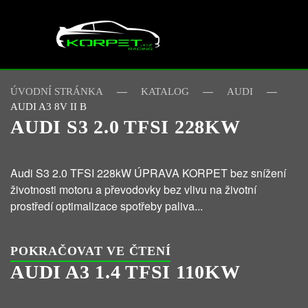
Skip to main content
ÚVODNÍ STRÁNKA
KATALOG
AUDI
AUDI A3 8V II B
AUDI S3 2.0 TFSI 228KW
Audi S3 2.0 TFSI 228kW ÚPRAVA KORPET bez snížení
životnosti motoru a převodovky bez vlivu na životní
prostředí optimalizace spotřeby paliva...
POKRAČOVAT VE ČTENÍ
AUDI A3 1.4 TFSI 110KW