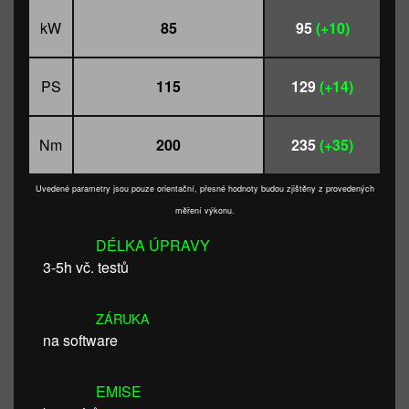
kW
85
95
(+10)
PS
115
129
(+14)
Nm
200
235
(+35)
Uvedené parametry jsou pouze orientační, přesné hodnoty budou zjištěny z provedených
měření výkonu.
DÉLKA ÚPRAVY
3-5h vč. testů
ZÁRUKA
na software
EMISE