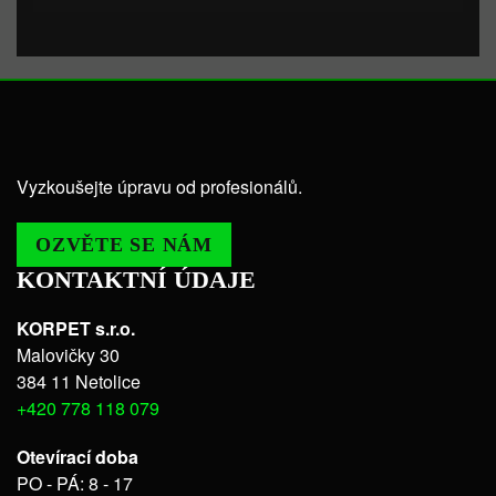
Vyzkoušejte úpravu od profesionálů.
OZVĚTE SE NÁM
KONTAKTNÍ ÚDAJE
KORPET s.r.o.
Malovičky 30
384 11 Netolice
+420 778 118 079
Otevírací doba
PO - PÁ: 8 - 17