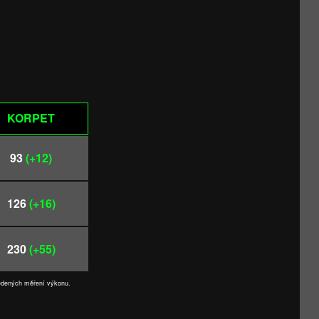
KORPET
93
(+12)
126
(+16)
230
(+55)
vedených měření výkonu.