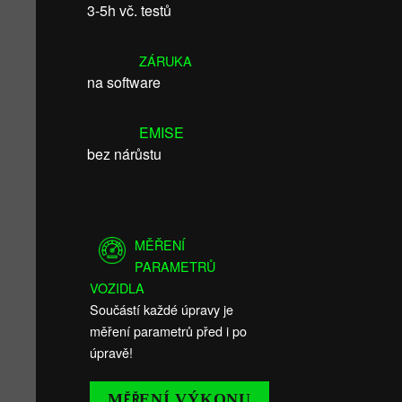
3-5h vč. testů
ZÁRUKA
na software
EMISE
bez nárůstu
MĚŘENÍ
PARAMETRŮ
VOZIDLA
Součástí každé úpravy je
měření parametrů před i po
úpravě!
MĚŘENÍ VÝKONU