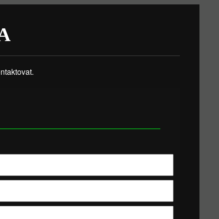
A
taktovat.