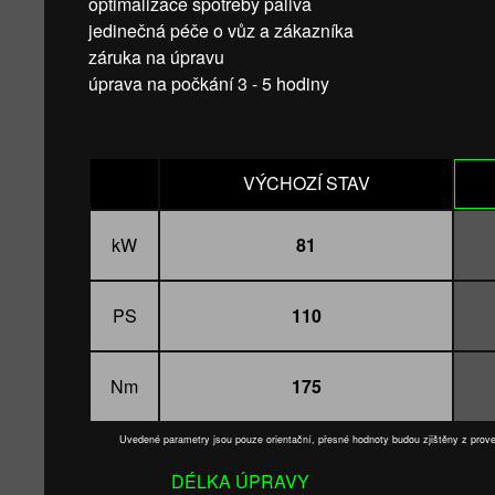
optimalizace spotřeby paliva
jedinečná péče o vůz a zákazníka
záruka na úpravu
úprava na počkání 3 - 5 hodiny
VÝCHOZÍ STAV
kW
81
PS
110
Nm
175
Uvedené parametry jsou pouze orientační, přesné hodnoty budou zjištěny z pro
DÉLKA ÚPRAVY