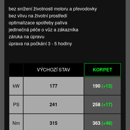
bez snížení životnosti motoru a převodovky
bez vlivu na životní prostředí
optimalizace spotřeby paliva
jedinečná péče o vůz a zákazníka
záruka na úpravu
úprava na počkání 3 - 5 hodiny
VÝCHOZÍ STAV
KORPET
kW
177
190
(+13)
PS
241
258
(+17)
Nm
315
363
(+48)