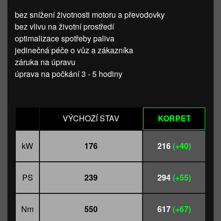
bez snížení životnosti motoru a převodovky
bez vlivu na životní prostředí
optimalizace spotřeby paliva
jedinečná péče o vůz a zákazníka
záruka na úpravu
úprava na počkání 3 - 5 hodiny
VÝCHOZÍ STAV
KORPET
kW
176
216
(+40)
PS
239
294
(+55)
Nm
550
617
(+67)