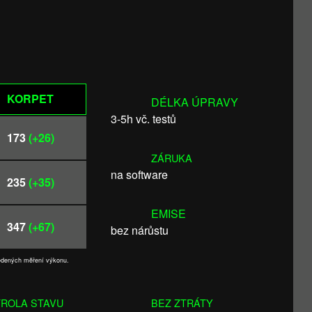
KORPET
DÉLKA ÚPRAVY
3-5h vč. testů
173
(+26)
ZÁRUKA
na software
235
(+35)
EMISE
347
(+67)
bez nárůstu
vedených měření výkonu.
ROLA STAVU
BEZ ZTRÁTY