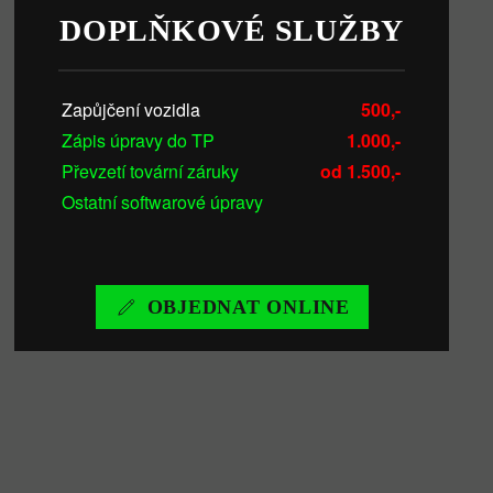
DOPLŇKOVÉ SLUŽBY
Zapůjčení vozidla
500,-
Zápis úpravy do TP
1.000,-
Převzetí tovární záruky
od 1.500,-
Ostatní softwarové úpravy
OBJEDNAT ONLINE