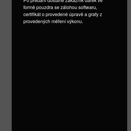
Po předání dostane zákazník dárek ve
formě pouzdra se zálohou softwaru,
certifikát o provedené úpravě a grafy z
provedených měření výkonu.