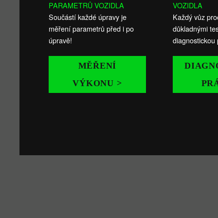
PARAMETRŮ VOZIDLA
VOZIDLA
Součástí každé úpravy je
Každý vůz pro
měření parametrů před i po
důkladnými tes
úpravě!
diagnostickou 
MĚŘENÍ
DIAGN
VÝKONU >
PR