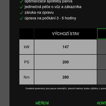
optimalizace spotřeby paliva
jedinečná péče o vůz a zákazníka
záruka na úpravu
úprava na počkání 3 - 5 hodiny
VÝCHOZÍ STAV
kW
147
PS
200
Nm
280
Uvedené parametry jsou pouze orientační, přesné hodnoty budou zjištěny z pro
MĚŘENÍ
KONT