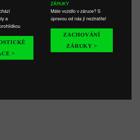
ZÁRUKY
chází
Máte vozidlo v záruce? S
ty a
úpravou od nás jí neztratíte!
prohlídkou
ZACHOVÁNÍ
OSTICKÉ
ZÁRUKY >
ÁCE >