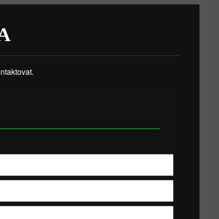
A
taktovat.