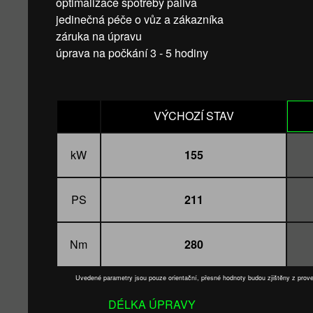
optimalizace spotřeby paliva
jedinečná péče o vůz a zákazníka
záruka na úpravu
úprava na počkání 3 - 5 hodiny
VÝCHOZÍ STAV
kW
155
PS
211
Nm
280
Uvedené parametry jsou pouze orientační, přesné hodnoty budou zjištěny z pro
DÉLKA ÚPRAVY