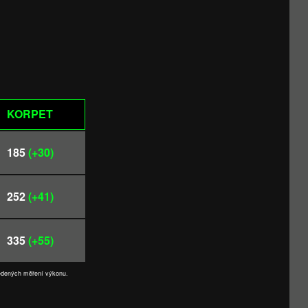
KORPET
185
(+30)
252
(+41)
335
(+55)
vedených měření výkonu.