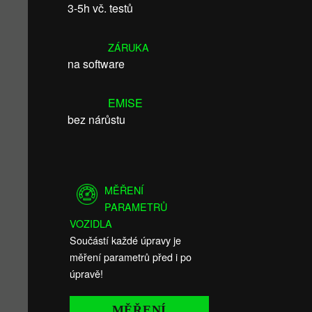
3-5h vč. testů
ZÁRUKA
na software
EMISE
bez nárůstu
MĚŘENÍ
PARAMETRŮ
VOZIDLA
Součástí každé úpravy je
měření parametrů před i po
úpravě!
MĚŘENÍ