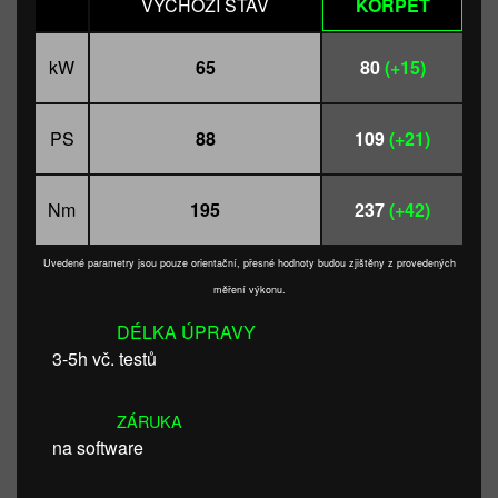
VÝCHOZÍ STAV
KORPET
kW
65
80
(+15)
PS
88
109
(+21)
Nm
195
237
(+42)
Uvedené parametry jsou pouze orientační, přesné hodnoty budou zjištěny z provedených
měření výkonu.
DÉLKA ÚPRAVY
3-5h vč. testů
ZÁRUKA
na software