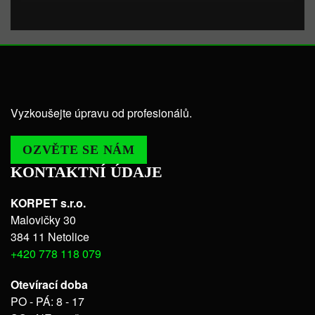
Vyzkoušejte úpravu od profesionálů.
OZVĚTE SE NÁM
KONTAKTNÍ ÚDAJE
KORPET s.r.o.
Malovičky 30
384 11 Netolice
+420 778 118 079
Otevírací doba
PO - PÁ: 8 - 17