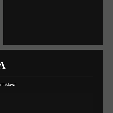
A
taktovat.