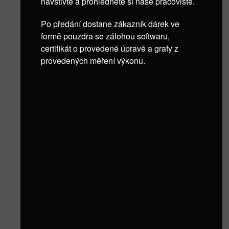
navštivte a prohlédněte si naše pracoviště.
Po předání dostane zákazník dárek ve
formě pouzdra se zálohou softwaru,
certifikát o provedené úpravě a grafy z
provedených měření výkonu.