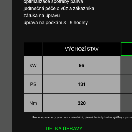
optimalizace spotřeby paliva
jedinečná péče o vůz a zákazníka
záruka na úpravu
úprava na počkání 3 - 5 hodiny
VÝCHOZÍ STAV
kW
96
PS
131
Nm
320
Uvedené parametry jsou pouze orientační, přesné hodnoty budou zjištěny z pro
DÉLKA ÚPRAVY