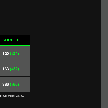
KORPET
120
(+24)
163
(+32)
386
(+66)
vedených měření výkonu.