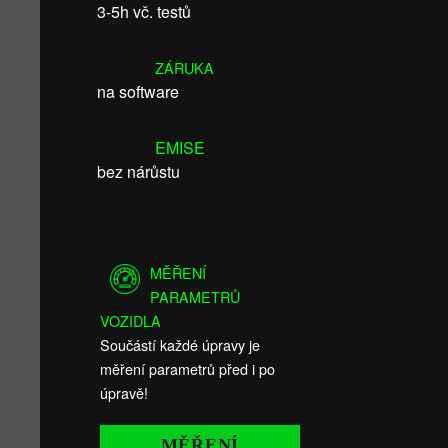
3-5h vč. testů
ZÁRUKA
na software
EMISE
bez nárůstu
MĚŘENÍ
PARAMETRŮ
VOZIDLA
Součástí každé úpravy je
měření parametrů před i po
úpravě!
MĚŘENÍ