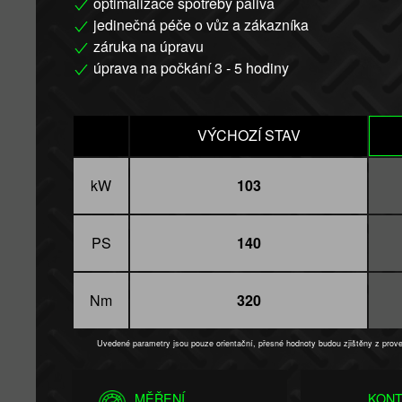
optimalizace spotřeby paliva
jedinečná péče o vůz a zákazníka
záruka na úpravu
úprava na počkání 3 - 5 hodiny
VÝCHOZÍ STAV
kW
103
PS
140
Nm
320
Uvedené parametry jsou pouze orientační, přesné hodnoty budou zjištěny z pro
MĚŘENÍ
KONT