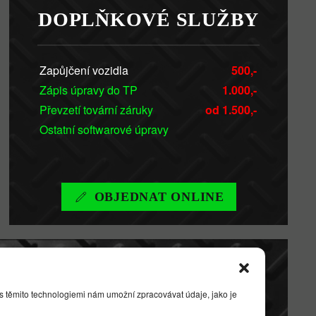
DOPLŇKOVÉ SLUŽBY
Zapůjčení vozidla
500,-
Zápis úpravy do TP
1.000,-
Převzetí tovární záruky
od 1.500,-
Ostatní softwarové úpravy
OBJEDNAT ONLINE
A
 s těmito technologiemi nám umožní zpracovávat údaje, jako je