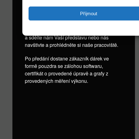
Příjmout
Každá úprava je individuální. Lze ji
přizpůsobit přání zákazníka. Kontaktujte nás
a sdělte nám Vaší představu nebo nás
navštivte a prohlédněte si naše pracoviště.
Po předání dostane zákazník dárek ve
formě pouzdra se zálohou softwaru,
certifikát o provedené úpravě a grafy z
provedených měření výkonu.