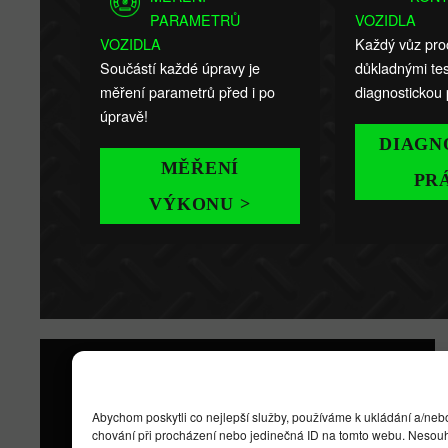
PARAMETRŮ
VOZIDLA
VOZIDLA
Každý vůz pro
Součástí každé úpravy je
důkladnými tes
měření parametrů před i po
diagnostickou 
úpravě!
DIAGN
MĚŘENÍ
PR
VÝKONU >
DŮLEŽITÉ
Abychom poskytli co nejlepší služby, používáme k ukládání a/nebo
INFORMACE
chování při procházení nebo jedinečná ID na tomto webu. Nesouhla