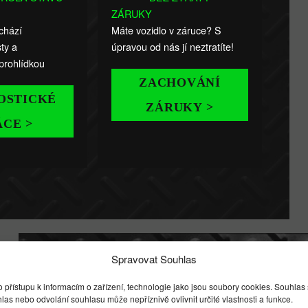
ZÁRUKY
chází
Máte vozidlo v záruce? S
ty a
úpravou od nás jí neztratíte!
prohlídkou
ZACHOVÁNÍ
OSTICKÉ
ZÁRUKY >
ÁCE >
Spravovat Souhlas
ONLINE POPTÁVK
 přístupu k informacím o zařízení, technologie jako jsou soubory cookies. Souhlas
s nebo odvolání souhlasu může nepříznivě ovlivnit určité vlastnosti a funkce.