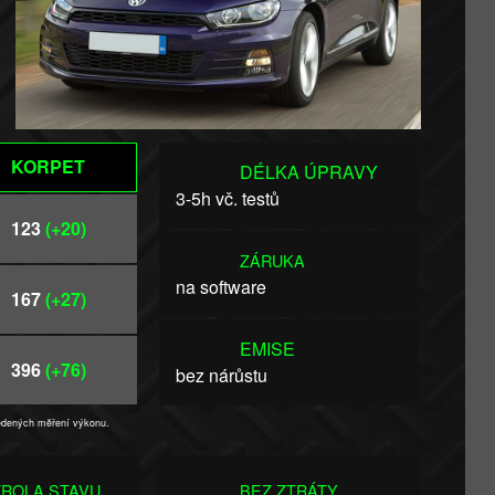
KORPET
DÉLKA ÚPRAVY
3-5h vč. testů
123
(+20)
ZÁRUKA
na software
167
(+27)
EMISE
396
(+76)
bez nárůstu
vedených měření výkonu.
ROLA STAVU
BEZ ZTRÁTY