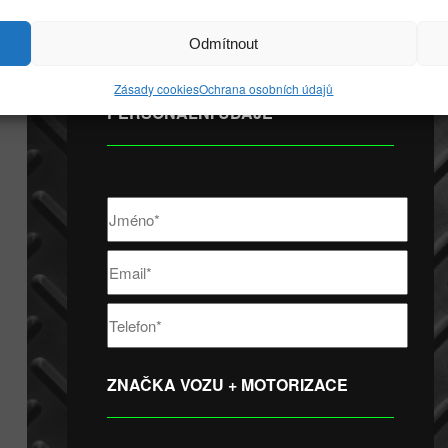
Vyplňte nezávaznou objednávku a my vás budeme kon
Odmítnout
Zásady cookies
Ochrana osobních údajů
PERSONÁLNÍ ÚDAJE
ZNAČKA VOZU + MOTORIZACE