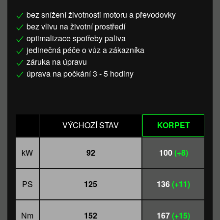
bez snížení životnosti motoru a převodovky
bez vlivu na životní prostředí
optimalizace spotřeby paliva
jedinečná péče o vůz a zákazníka
záruka na úpravu
úprava na počkání 3 - 5 hodiny
VÝCHOZÍ STAV
KORPET
kW
92
100
(+8)
PS
125
136
(+11)
Nm
152
167
(+15)