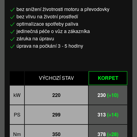
bez snížení životnosti motoru a převodovky
bez vlivu na životní prostředí
optimalizace spotřeby paliva
jedinečná péče o vůz a zákazníka
záruka na úpravu
úprava na počkání 3 - 5 hodiny
VÝCHOZÍ STAV
KORPET
kW
220
230
(+10)
PS
299
313
(+14)
Nm
350
378
(+28)