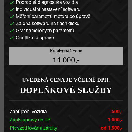
Podrobná diagnostika vozidla
Individuální nastavení softwaru
Měření parametrů motoru po úpravě
Záloha softwaru na flash disku
Graf naměřených parametrů
Certifikát o úpravě
Katalogová cena
14 000,-
UVEDENÁ CENA JE VČETNĚ DPH.
DOPLŇKOVÉ SLUŽBY
Zapůjčení vozidla
500,-
Zápis úpravy do TP
1.000,-
Převzetí tovární záruky
od 1.500,-