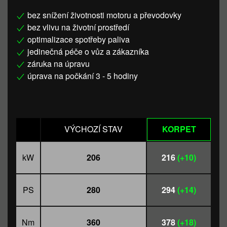
bez snížení životnosti motoru a převodovky
bez vlivu na životní prostředí
optimalizace spotřeby paliva
jedinečná péče o vůz a zákazníka
záruka na úpravu
úprava na počkání 3 - 5 hodiny
VÝCHOZÍ STAV
KORPET
kW
206
216
(+10)
PS
280
294
(+14)
Nm
360
378
(+18)