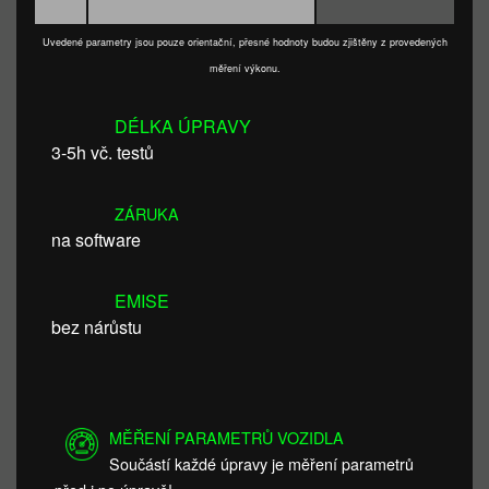
Uvedené parametry jsou pouze orientační, přesné hodnoty budou zjištěny z provedených
měření výkonu.
DÉLKA ÚPRAVY
3-5h vč. testů
ZÁRUKA
na software
EMISE
bez nárůstu
MĚŘENÍ PARAMETRŮ VOZIDLA
Součástí každé úpravy je měření parametrů