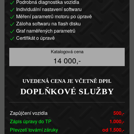
Podrobná diagnostika vozidla
Individuální nastavení softwaru
Měření parametrů motoru po úpravě
Záloha softwaru na flash disku
Graf naměřených parametrů
Certifikát o úpravě
Katalogová cena
14 000,-
UVEDENÁ CENA JE VČETNĚ DPH.
DOPLŇKOVÉ SLUŽBY
Zapůjčení vozidla
500,-
Zápis úpravy do TP
1.000,-
Převzetí tovární záruky
od 1.500,-