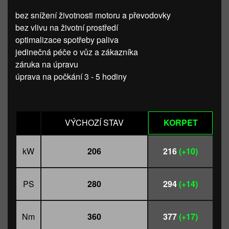
bez snížení životnosti motoru a převodovky
bez vlivu na životní prostředí
optimalizace spotřeby paliva
jedinečná péče o vůz a zákazníka
záruka na úpravu
úprava na počkání 3 - 5 hodiny
VÝCHOZÍ STAV
KORPET
kW
206
216
(+10)
PS
280
294
(+14)
Nm
360
377
(+17)