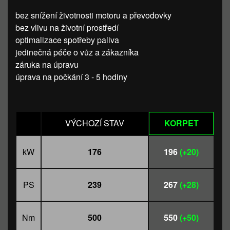
bez snížení životnosti motoru a převodovky
bez vlivu na životní prostředí
optimalizace spotřeby paliva
jedinečná péče o vůz a zákazníka
záruka na úpravu
úprava na počkání 3 - 5 hodiny
VÝCHOZÍ STAV
KORPET
kW
176
196
(+20)
PS
239
267
(+28)
Nm
500
550
(+50)