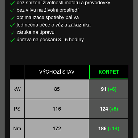
bez snížení životnosti motoru a převodovky
bez vlivu na životní prostředí
optimalizace spotřeby paliva
jedinečná péče o vůz a zákazníka
záruka na úpravu
úprava na počkání 3 - 5 hodiny
VÝCHOZÍ STAV
KORPET
kW
85
91
(+6)
PS
116
124
(+8)
Nm
172
186
(+14)