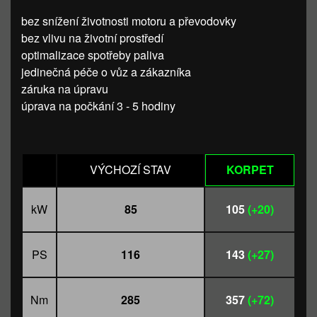
bez snížení životnosti motoru a převodovky
bez vlivu na životní prostředí
optimalizace spotřeby paliva
jedinečná péče o vůz a zákazníka
záruka na úpravu
úprava na počkání 3 - 5 hodiny
VÝCHOZÍ STAV
KORPET
kW
85
105
(+20)
PS
116
143
(+27)
Nm
285
357
(+72)