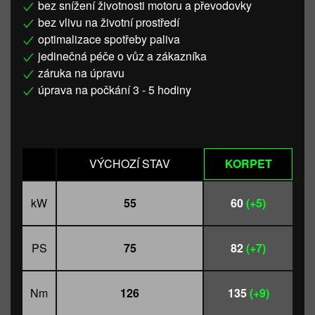
bez snížení životnosti motoru a převodovky
bez vlivu na životní prostředí
optimalizace spotřeby paliva
jedinečná péče o vůz a zákazníka
záruka na úpravu
úprava na počkání 3 - 5 hodiny
VÝCHOZÍ STAV
KORPET
kW
55
60
(+5)
PS
75
82
(+7)
Nm
126
135
(+9)