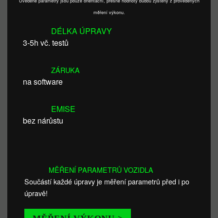
Uvedené parametry jsou pouze orientační, přesné hodnoty budou zjištěny z provedených
měření výkonu.
DÉLKA ÚPRAVY
3-5h vč. testů
ZÁRUKA
na software
EMISE
bez nárůstu
MĚŘENÍ PARAMETRŮ VOZIDLA
Součástí každé úpravy je měření parametrů před i po
úpravě!