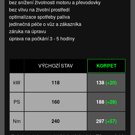
bez snížení životnosti motoru a převodovky
bez vlivu na životní prostředí
optimalizace spotřeby paliva
jedinečná péče o vůz a zákazníka
záruka na úpravu
úprava na počkání 3 - 5 hodiny
VÝCHOZÍ STAV
KORPET
kW
118
138
(+20)
PS
160
188
(+28)
Nm
240
297
(+57)