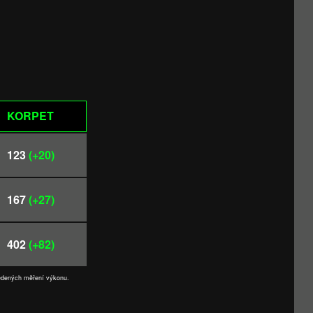
KORPET
123
(+20)
167
(+27)
402
(+82)
vedených měření výkonu.