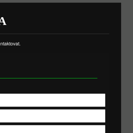
A
taktovat.