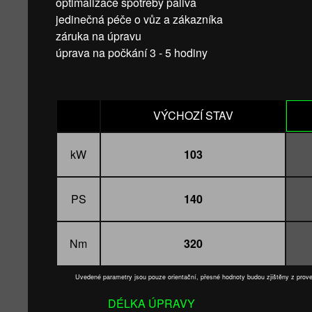
optimalizace spotřeby paliva
jedinečná péče o vůz a zákazníka
záruka na úpravu
úprava na počkání 3 - 5 hodiny
VÝCHOZÍ STAV
kW
103
PS
140
Nm
320
Uvedené parametry jsou pouze orientační, přesné hodnoty budou zjištěny z pro
DÉLKA ÚPRAVY