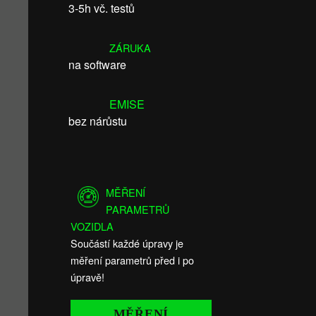
3-5h vč. testů
ZÁRUKA
na software
EMISE
bez nárůstu
MĚŘENÍ
PARAMETRŮ
VOZIDLA
Součástí každé úpravy je
měření parametrů před i po
úpravě!
MĚŘENÍ