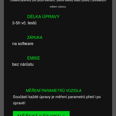
Uvedené parametry jsou pouze orientační, přesné hodnoty budou zjištěny z provedených
měření výkonu.
DÉLKA ÚPRAVY
3-5h vč. testů
ZÁRUKA
na software
EMISE
bez nárůstu
MĚŘENÍ PARAMETRŮ VOZIDLA
Součástí každé úpravy je měření parametrů před i po
úpravě!