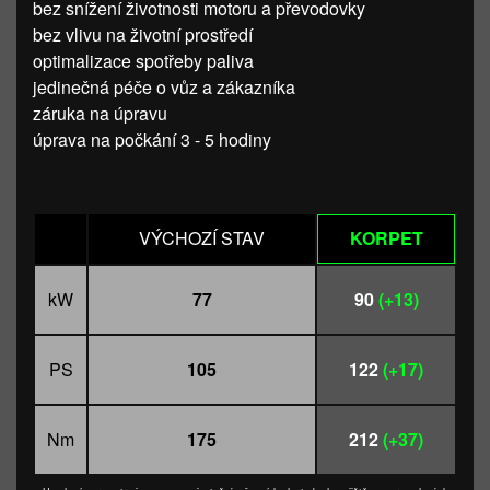
bez snížení životnosti motoru a převodovky
bez vlivu na životní prostředí
optimalizace spotřeby paliva
jedinečná péče o vůz a zákazníka
záruka na úpravu
úprava na počkání 3 - 5 hodiny
VÝCHOZÍ STAV
KORPET
kW
77
90
(+13)
PS
105
122
(+17)
Nm
175
212
(+37)