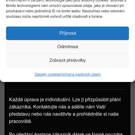
těmito technologiemi nám umožní zpracovávat údaje, jako je chování při
procházení nebo jedinečná ID na tomto webu. Nesouhlas nebo odvolání
souhlasu může nepříznivě ovlivnit určité vlastnosti a funkce.
Příjmout
Odmítnout
Zobrazit předvolby
DŮLEŽITÉ
Zásady cookies
Ochrana osobních údajů
INFORMACE
Každá úprava je individuální. Lze ji přizpůsobit přání
zákazníka. Kontaktujte nás a sdělte nám Vaší
představu nebo nás navštivte a prohlédněte si naše
pracoviště.
Po předání dostane zákazník dárek ve formě pouzdra