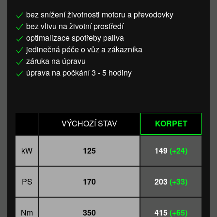
bez snížení životnosti motoru a převodovky
bez vlivu na životní prostředí
optimalizace spotřeby paliva
jedinečná péče o vůz a zákazníka
záruka na úpravu
úprava na počkání 3 - 5 hodiny
VÝCHOZÍ STAV
KORPET
kW
125
149
(+24)
PS
170
203
(+33)
Nm
350
415
(+65)