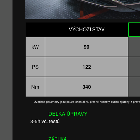
VÝCHOZÍ STAV
kW
90
PS
122
Nm
340
Uvedené parametry jsou pouze orientační, přesné hodnoty budou zjištěny z pro
DÉLKA ÚPRAVY
3-5h vč. testů
ZÁRUKA