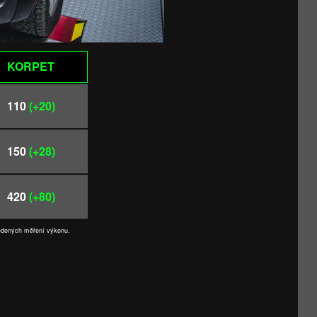
KORPET
110
(+20)
150
(+28)
420
(+80)
vedených měření výkonu.