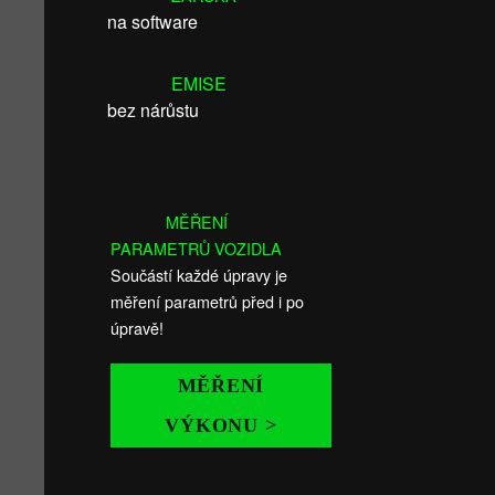
na software
EMISE
bez nárůstu
MĚŘENÍ
PARAMETRŮ VOZIDLA
Součástí každé úpravy je
měření parametrů před i po
úpravě!
MĚŘENÍ
VÝKONU >