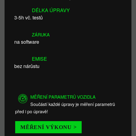
DÉLKA ÚPRAVY
3-5h vč. testů
ZÁRUKA
na software
EMISE
bez nárůstu
MĚŘENÍ PARAMETRŮ VOZIDLA
Součástí každé úpravy je měření parametrů
před i po úpravě!
MĚŘENÍ VÝKONU >