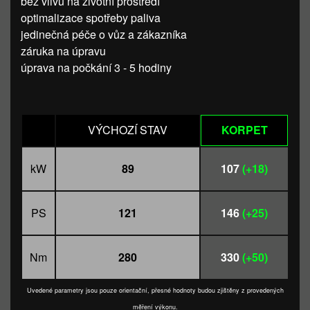
bez vlivu na životní prostředí
optimalizace spotřeby paliva
jedinečná péče o vůz a zákazníka
záruka na úpravu
úprava na počkání 3 - 5 hodiny
VÝCHOZÍ STAV
KORPET
kW
89
107
(+18)
PS
121
146
(+25)
Nm
280
330
(+50)
Uvedené parametry jsou pouze orientační, přesné hodnoty budou zjištěny z provedených
měření výkonu.