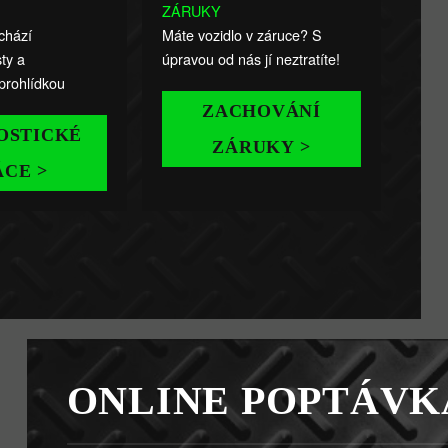
ZÁRUKY
chází
Máte vozidlo v záruce? S
ty a
úpravou od nás jí neztratíte!
prohlídkou
ZACHOVÁNÍ
OSTICKÉ
ZÁRUKY >
ÁCE >
ONLINE POPTÁVK