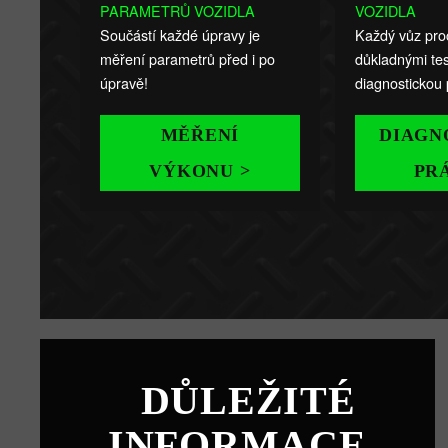
PARAMETRŮ VOZIDLA
VOZIDLA
Součástí každé úpravy je
Každý vůz pro
měření parametrů před i po
důkladnými tes
úpravě!
diagnostickou 
MĚŘENÍ
DIAGN
VÝKONU >
PR
DŮLEŽITÉ
INFORMACE