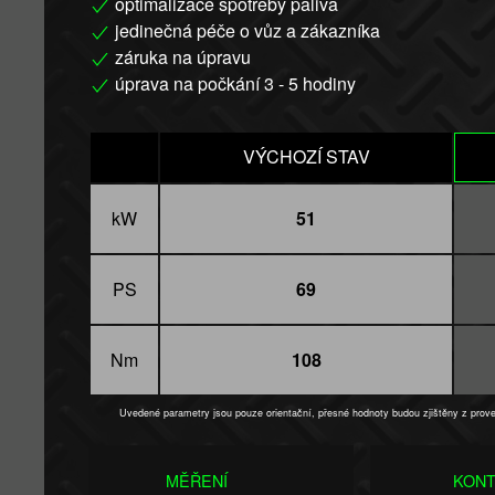
optimalizace spotřeby paliva
jedinečná péče o vůz a zákazníka
záruka na úpravu
úprava na počkání 3 - 5 hodiny
VÝCHOZÍ STAV
kW
51
PS
69
Nm
108
Uvedené parametry jsou pouze orientační, přesné hodnoty budou zjištěny z pro
MĚŘENÍ
KONT