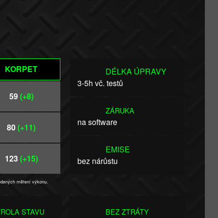
KORPET
DÉLKA ÚPRAVY
3-5h vč. testů
59
(+8)
ZÁRUKA
na software
80
(+11)
EMISE
123
(+15)
bez nárůstu
vedených měření výkonu.
ROLA STAVU
BEZ ZTRÁTY