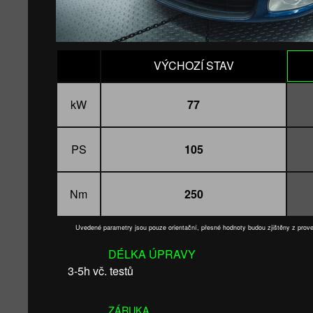
VÝCHOZÍ STAV
kW
77
PS
105
Nm
250
Uvedené parametry jsou pouze orientační, přesné hodnoty budou zjištěny z pro
DÉLKA ÚPRAVY
3-5h vč. testů
ZÁRUKA