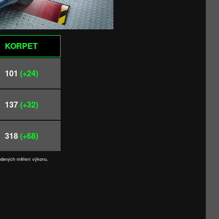
KORPET
101
(+24)
137
(+32)
318
(+68)
vedených měření výkonu.