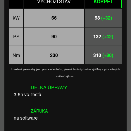
VÝCHOZÍ STAV
KORPET
kW
66
98
(+32)
PS
90
132
(+42)
Nm
230
310
(+80)
Uvedené parametry jsou pouze orientační, přesné hodnoty budou zjištěny z provedených
měření výkonu.
DÉLKA ÚPRAVY
3-5h vč. testů
ZÁRUKA
na software