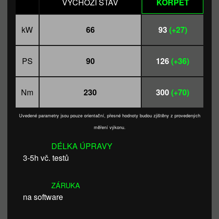
VÝCHOZÍ STAV
KORPET
kW
66
93
(+27)
PS
90
126
(+36)
Nm
230
300
(+70)
Uvedené parametry jsou pouze orientační, přesné hodnoty budou zjištěny z provedených
měření výkonu.
DÉLKA ÚPRAVY
3-5h vč. testů
ZÁRUKA
na software