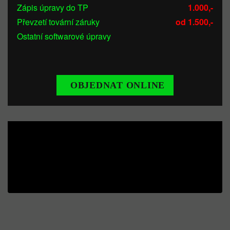
Zápis úpravy do TP
1.000,-
Převzetí tovární záruky
od 1.500,-
Ostatní softwarové úpravy
OBJEDNAT ONLINE