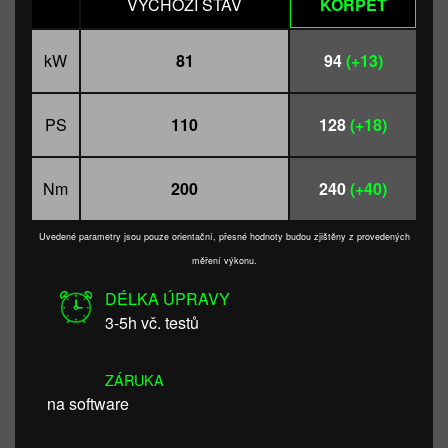
VÝCHOZÍ STAV
KORPET
kW
81
94
(+13)
PS
110
128
(+18)
Nm
200
240
(+40)
Uvedené parametry jsou pouze orientační, přesné hodnoty budou zjištěny z provedených
měření výkonu.
DÉLKA ÚPRAVY
3-5h vč. testů
ZÁRUKA
na software