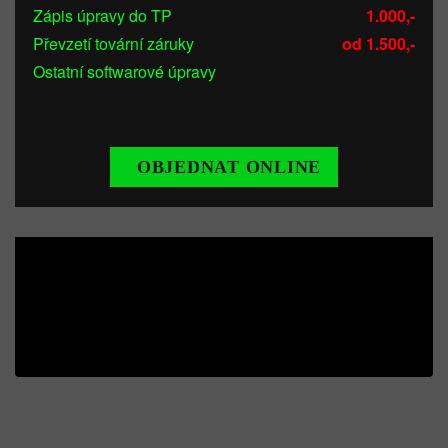
Zápis úpravy do TP
1.000,-
Převzetí tovární záruky
od 1.500,-
Ostatní softwarové úpravy
OBJEDNAT ONLINE