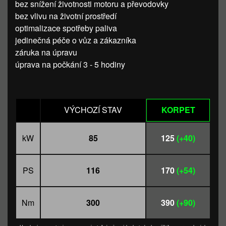
bez snížení životnosti motoru a převodovky
bez vlivu na životní prostředí
optimalizace spotřeby paliva
jedinečná péče o vůz a zákazníka
záruka na úpravu
úprava na počkání 3 - 5 hodiny
VÝCHOZÍ STAV
KORPET
kW
85
125
(+40)
PS
116
170
(+54)
Nm
300
390
(+90)