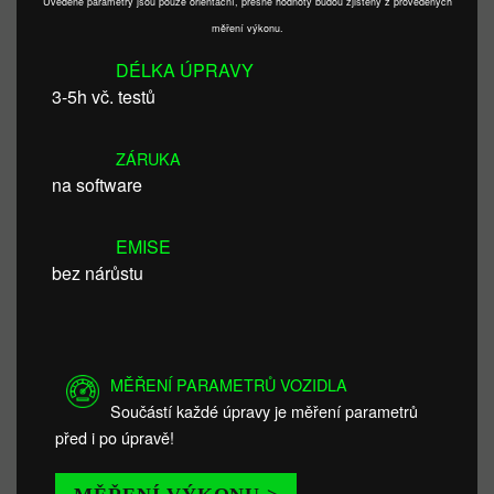
Uvedené parametry jsou pouze orientační, přesné hodnoty budou zjištěny z provedených
měření výkonu.
DÉLKA ÚPRAVY
3-5h vč. testů
ZÁRUKA
na software
EMISE
bez nárůstu
MĚŘENÍ PARAMETRŮ VOZIDLA
Součástí každé úpravy je měření parametrů
před i po úpravě!