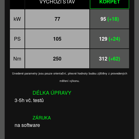
VÝCHOZÍ STAV
KORPET
kW
77
95
(+18)
PS
105
129
(+24)
Nm
250
312
(+62)
Uvedené parametry jsou pouze orientační, přesné hodnoty budou zjištěny z provedených
měření výkonu.
DÉLKA ÚPRAVY
3-5h vč. testů
ZÁRUKA
na software