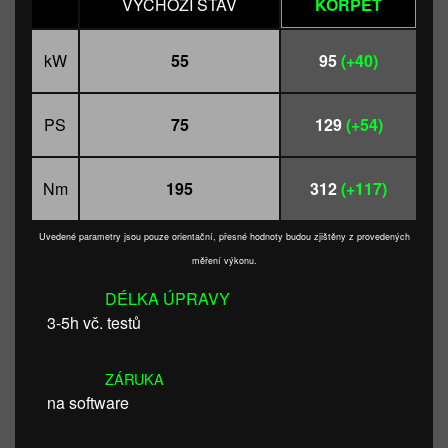
VÝCHOZÍ STAV
KORPET
kW
55
95
(+40)
PS
75
129
(+54)
Nm
195
312
(+117)
Uvedené parametry jsou pouze orientační, přesné hodnoty budou zjištěny z provedených
měření výkonu.
DÉLKA ÚPRAVY
3-5h vč. testů
ZÁRUKA
na software