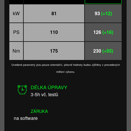
kW
81
93
(+12)
PS
110
126
(+16)
Nm
175
230
(+55)
Uvedené parametry jsou pouze orientační, přesné hodnoty budou zjištěny z provedených
měření výkonu.
DÉLKA ÚPRAVY
3-5h vč. testů
ZÁRUKA
na software