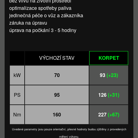
bez vlivu na životní prostředí
optimalizace spotřeby paliva
jedinečná péče o vůz a zákazníka
záruka na úpravu
úprava na počkání 3 - 5 hodiny
VÝCHOZÍ STAV
KORPET
kW
70
93
(+23)
PS
95
126
(+31)
Nm
160
227
(+67)
Uvedené parametry jsou pouze orientační, přesné hodnoty budou zjištěny z provedených
měření výkonu.