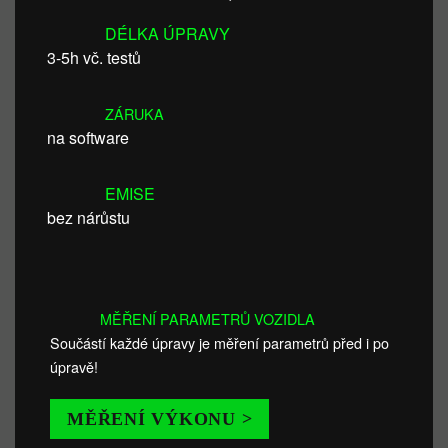
DÉLKA ÚPRAVY
3-5h vč. testů
ZÁRUKA
na software
EMISE
bez nárůstu
MĚŘENÍ PARAMETRŮ VOZIDLA
Součástí každé úpravy je měření parametrů před i po
úpravě!
MĚŘENÍ VÝKONU >