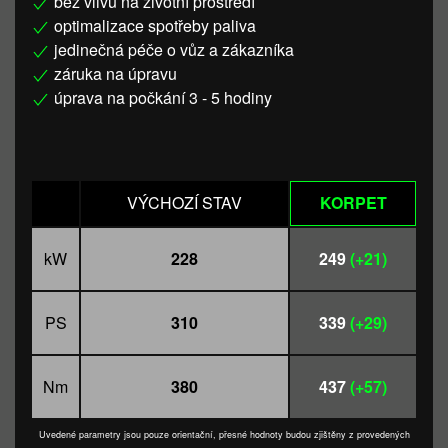
bez vlivu na životní prostředí
optimalizace spotřeby paliva
jedinečná péče o vůz a zákazníka
záruka na úpravu
úprava na počkání 3 - 5 hodiny
VÝCHOZÍ STAV
KORPET
kW
228
249
(+21)
PS
310
339
(+29)
Nm
380
437
(+57)
Uvedené parametry jsou pouze orientační, přesné hodnoty budou zjištěny z provedených