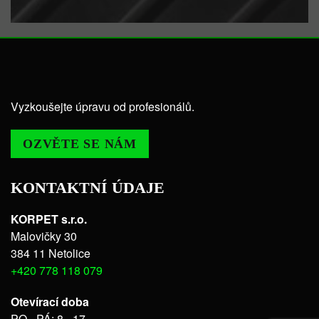
Vyzkoušejte úpravu od profesionálů.
OZVĚTE SE NÁM
KONTAKTNÍ ÚDAJE
KORPET s.r.o.
Malovičky 30
384 11 Netolice
+420 778 118 079
Otevírací doba
PO - PÁ: 8 - 17