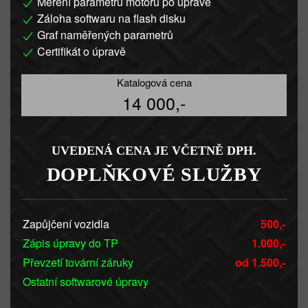
Měření parametrů motoru po úpravě
Záloha softwaru na flash disku
Graf naměřených parametrů
Certifikát o úpravě
Katalogová cena
14 000,-
UVEDENÁ CENA JE VČETNĚ DPH.
DOPLŇKOVÉ SLUŽBY
Zapůjčení vozidla
500,-
Zápis úpravy do TP
1.000,-
Převzetí tovární záruky
od 1.500,-
Ostatní softwarové úpravy