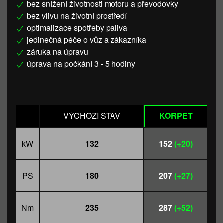
bez snížení životnosti motoru a převodovky
bez vlivu na životní prostředí
optimalizace spotřeby paliva
jedinečná péče o vůz a zákazníka
záruka na úpravu
úprava na počkání 3 - 5 hodiny
VÝCHOZÍ STAV
KORPET
kW
132
152
(+20)
PS
180
207
(+27)
Nm
235
287
(+52)