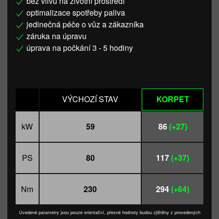
bez vlivu na životní prostředí
optimalizace spotřeby paliva
jedinečná péče o vůz a zákazníka
záruka na úpravu
úprava na počkání 3 - 5 hodiny
VÝCHOZÍ STAV
KORPET
kW
59
86
(+27)
PS
80
117
(+37)
Nm
230
294
(+64)
Uvedené parametry jsou pouze orientační, přesné hodnoty budou zjištěny z provedených