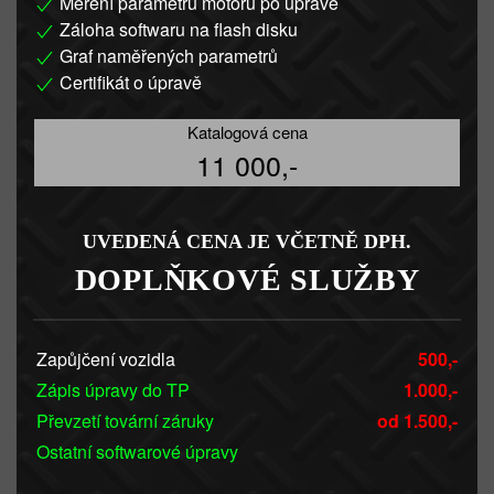
Měření parametrů motoru po úpravě
Záloha softwaru na flash disku
Graf naměřených parametrů
Certifikát o úpravě
Katalogová cena
11 000,-
UVEDENÁ CENA JE VČETNĚ DPH.
DOPLŇKOVÉ SLUŽBY
Zapůjčení vozidla
500,-
Zápis úpravy do TP
1.000,-
Převzetí tovární záruky
od 1.500,-
Ostatní softwarové úpravy