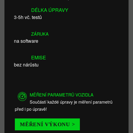
DÉLKA ÚPRAVY
3-5h vč. testů
ZÁRUKA
na software
EMISE
bez nárůstu
MĚŘENÍ PARAMETRŮ VOZIDLA
Součástí každé úpravy je měření parametrů
před i po úpravě!
MĚŘENÍ VÝKONU >