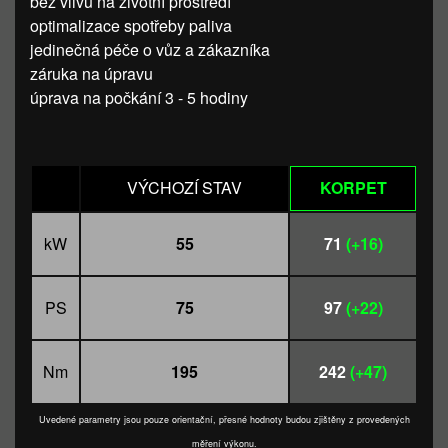
bez vlivu na životní prostředí
optimalizace spotřeby paliva
jedinečná péče o vůz a zákazníka
záruka na úpravu
úprava na počkání 3 - 5 hodiny
VÝCHOZÍ STAV
KORPET
kW
55
71
(+16)
PS
75
97
(+22)
Nm
195
242
(+47)
Uvedené parametry jsou pouze orientační, přesné hodnoty budou zjištěny z provedených
měření výkonu.