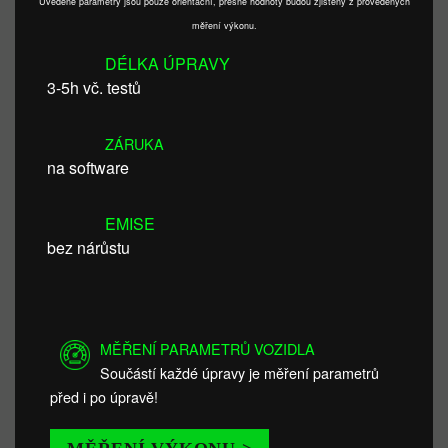
Uvedené parametry jsou pouze orientační, přesné hodnoty budou zjištěny z provedených
měření výkonu.
DÉLKA ÚPRAVY
3-5h vč. testů
ZÁRUKA
na software
EMISE
bez nárůstu
MĚŘENÍ PARAMETRŮ VOZIDLA
Součástí každé úpravy je měření parametrů
před i po úpravě!