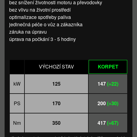
bez snížení životnosti motoru a převodovky
bez vlivu na životní prostředí
optimalizace spotřeby paliva
jedinečná péče o vůz a zákazníka
záruka na úpravu
úprava na počkání 3 - 5 hodiny
VÝCHOZÍ STAV
KORPET
kW
125
147
(+22)
PS
170
200
(+30)
Nm
350
417
(+67)