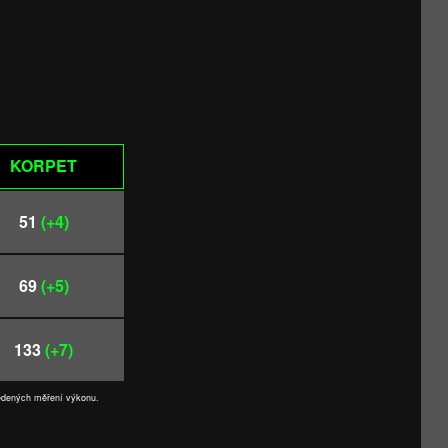
KORPET
51
(+4)
69
(+5)
133
(+7)
vedených měření výkonu.