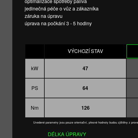
optimalizace spotřeby paliva
jedinečná péče o vůz a zákazníka
záruka na úpravu
úprava na počkání 3 - 5 hodiny
VÝCHOZÍ STAV
kW
47
PS
64
Nm
126
Uvedené parametry jsou pouze orientační, přesné hodnoty budou zjištěny z pro
DÉLKA ÚPRAVY