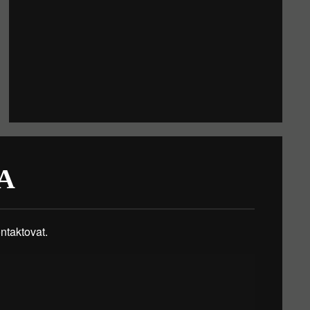
A
taktovat.