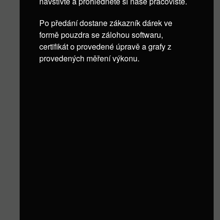
navštivte a prohlédněte si naše pracoviště.
Po předání dostane zákazník dárek ve
formě pouzdra se zálohou softwaru,
certifikát o provedené úpravě a grafy z
provedených měření výkonu.