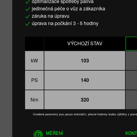
optimalizace spotřeby paliva
jedinečná péče o vůz a zákazníka
záruka na úpravu
úprava na počkání 3 - 5 hodiny
VÝCHOZÍ STAV
kW
103
PS
140
Nm
320
Uvedené parametry jsou pouze orientační, přesné hodnoty budou zjištěny z pro
MĚŘENÍ
KONT