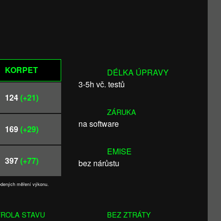
KORPET
DÉLKA ÚPRAVY
3-5h vč. testů
124
(+21)
ZÁRUKA
na software
169
(+29)
EMISE
397
(+77)
bez nárůstu
vedených měření výkonu.
ROLA STAVU
BEZ ZTRÁTY