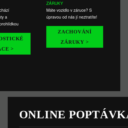
ZÁRUKY
chází
Máte vozidlo v záruce? S
ty a
úpravou od nás jí neztratíte!
prohlídkou
ZACHOVÁNÍ
OSTICKÉ
ZÁRUKY >
ÁCE >
ONLINE POPTÁVK