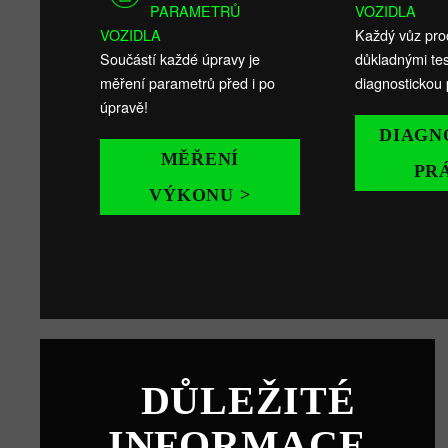
PARAMETRŮ
VOZIDLA
VOZIDLA
Každý vůz pro
Součástí každé úpravy je
důkladnými tes
měření parametrů před i po
diagnostickou 
úpravě!
DIAGN
MĚŘENÍ
PR
VÝKONU >
DŮLEŽITÉ
INFORMACE