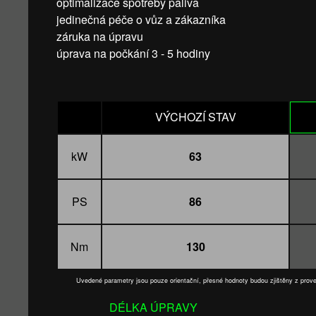
optimalizace spotřeby paliva
jedinečná péče o vůz a zákazníka
záruka na úpravu
úprava na počkání 3 - 5 hodiny
VÝCHOZÍ STAV
kW
63
PS
86
Nm
130
Uvedené parametry jsou pouze orientační, přesné hodnoty budou zjištěny z pro
DÉLKA ÚPRAVY