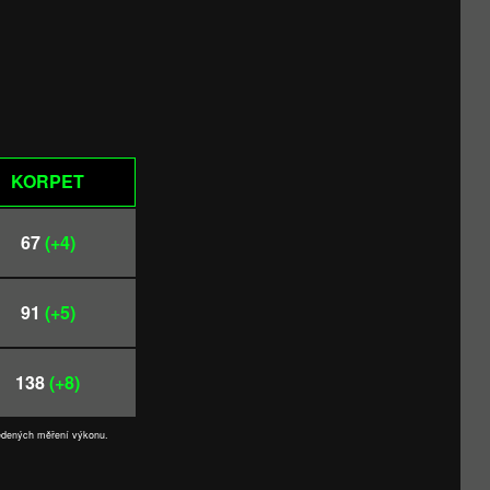
KORPET
67
(+4)
91
(+5)
138
(+8)
vedených měření výkonu.