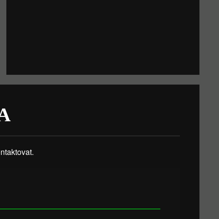
A
taktovat.