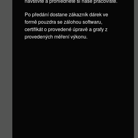
navštivte a prohlédněte si naše pracoviště.
Po předání dostane zákazník dárek ve
formě pouzdra se zálohou softwaru,
certifikát o provedené úpravě a grafy z
provedených měření výkonu.