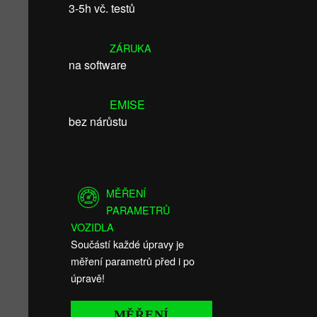
3-5h vč. testů
ZÁRUKA
na software
EMISE
bez nárůstu
MĚŘENÍ
PARAMETRŮ
VOZIDLA
Součástí každé úpravy je
měření parametrů před i po
úpravě!
MĚŘENÍ