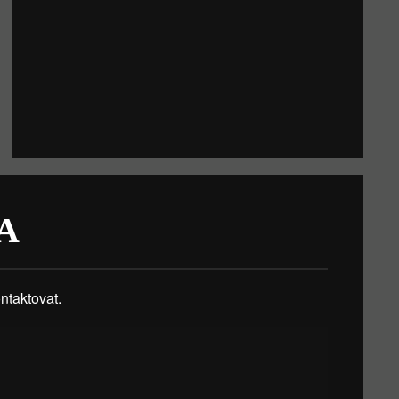
A
taktovat.