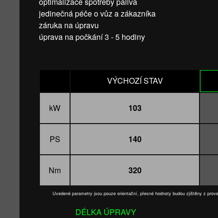
optimalizace spotřeby paliva
jedinečná péče o vůz a zákazníka
záruka na úpravu
úprava na počkání 3 - 5 hodiny
VÝCHOZÍ STAV
kW
103
PS
140
Nm
320
Uvedené parametry jsou pouze orientační, přesné hodnoty budou zjištěny z pro
DÉLKA ÚPRAVY