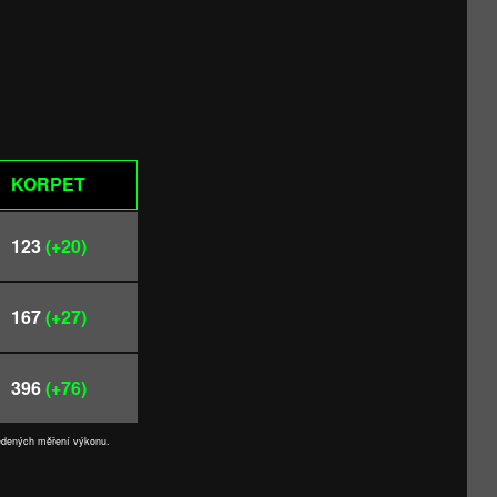
KORPET
123
(+20)
167
(+27)
396
(+76)
vedených měření výkonu.