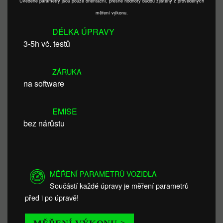
Uvedené parametry jsou pouze orientační, přesné hodnoty budou zjištěny z provedených
měření výkonu.
DÉLKA ÚPRAVY
3-5h vč. testů
ZÁRUKA
na software
EMISE
bez nárůstu
MĚŘENÍ PARAMETRŮ VOZIDLA
Součástí každé úpravy je měření parametrů
před i po úpravě!