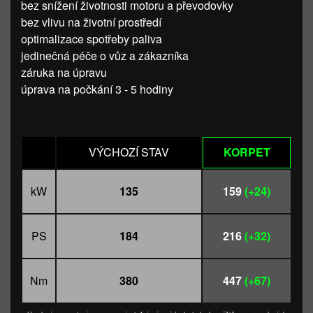
bez snížení životnosti motoru a převodovky
bez vlivu na životní prostředí
optimalizace spotřeby paliva
jedinečná péče o vůz a zákazníka
záruka na úpravu
úprava na počkání 3 - 5 hodiny
VÝCHOZÍ STAV
KORPET
kW
135
159
(+24)
PS
184
216
(+32)
Nm
380
447
(+67)