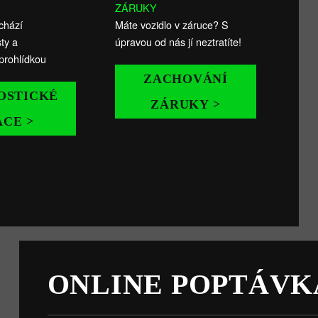
ZÁRUKY
chází
Máte vozidlo v záruce? S
ty a
úpravou od nás jí neztratíte!
prohlídkou
ZACHOVÁNÍ
OSTICKÉ
ZÁRUKY >
ÁCE >
ONLINE POPTÁVK