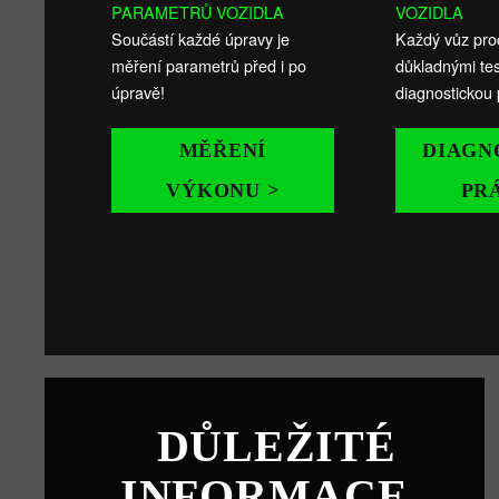
PARAMETRŮ VOZIDLA
VOZIDLA
Součástí každé úpravy je
Každý vůz pro
měření parametrů před i po
důkladnými tes
úpravě!
diagnostickou 
MĚŘENÍ
DIAGN
VÝKONU >
PR
DŮLEŽITÉ
INFORMACE