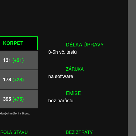
KORPET
DÉLKA ÚPRAVY
3-5h vč. testů
131
(+21)
ZÁRUKA
na software
178
(+28)
EMISE
395
(+75)
bez nárůstu
vedených měření výkonu.
ROLA STAVU
BEZ ZTRÁTY