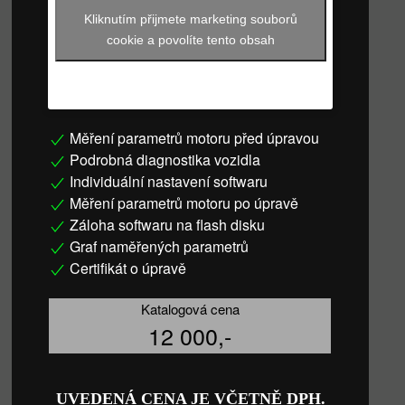
Kliknutím přijmete marketing souborů
cookie a povolíte tento obsah
Měření parametrů motoru před úpravou
Podrobná diagnostika vozidla
Individuální nastavení softwaru
Měření parametrů motoru po úpravě
Záloha softwaru na flash disku
Graf naměřených parametrů
Certifikát o úpravě
Katalogová cena
12 000,-
UVEDENÁ CENA JE VČETNĚ DPH.