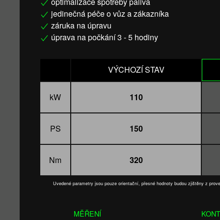
optimalizace spotřeby paliva
jedinečná péče o vůz a zákazníka
záruka na úpravu
úprava na počkání 3 - 5 hodiny
VÝCHOZÍ STAV
kW
110
PS
150
Nm
320
Uvedené parametry jsou pouze orientační, přesné hodnoty budou zjištěny z pro
MĚŘENÍ
KONT